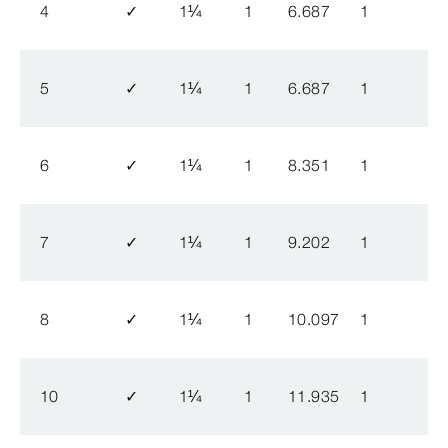
4
✓
1
¼
1
6.687
1
5
✓
1
¼
1
6.687
1
6
✓
1
¼
1
8.351
1
7
✓
1
¼
1
9.202
1
8
✓
1
¼
1
10.097
1
10
✓
1
¼
1
11.935
1