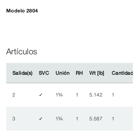
Modelo 2804
Artículos
Salida(s)
Salida(s)
SVC
SVC
Unión
Unión
RH
RH
Wt [lb]
Wt [lb]
Cantidad
Cantidad
2
✓
1
¼
1
5.142
1
3
✓
1
¼
1
5.587
1