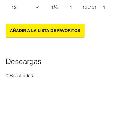
12
✓
1
¼
1
13.751
1
AÑADIR A LA LISTA DE FAVORITOS
Descargas
0 Resultados