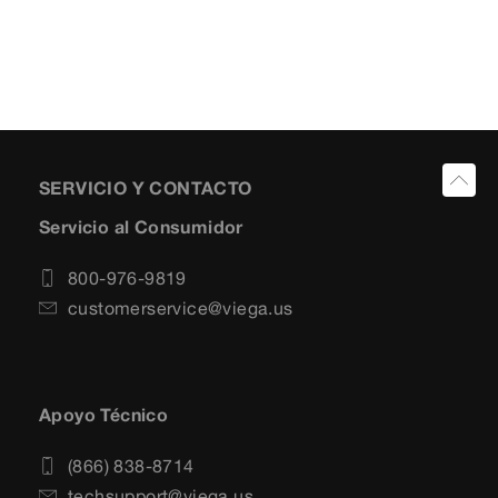
SERVICIO Y CONTACTO
Servicio al Consumidor
800-976-9819
customerservice@viega.us
Apoyo Técnico
(866) 838-8714
techsupport@viega.us