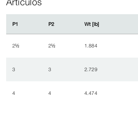
Artículos
P1
P1
P2
P2
Wt [lb]
Wt [lb]
2
½
2
½
1.884
3
3
2.729
4
4
4.474