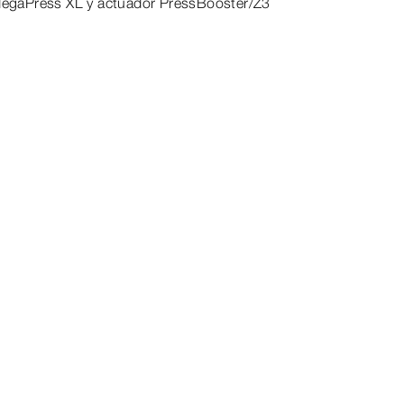
 MegaPress XL y actuador PressBooster/Z3