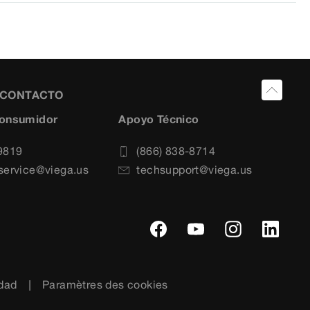
Y CONTACTO
Consumidor
Apoyo Técnico
9819
(866) 838-8714
service@viega.us
techsupport@viega.us
idad
Paramètres des cookies