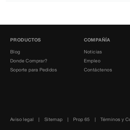
PRODUCTOS
COMPAÑÍA
Blog
Noticias
Donde Comprar?
Empleo
Soporte para Pedidos
Contáctenos
Aviso legal
Sitemap
Prop 65
Términos y C