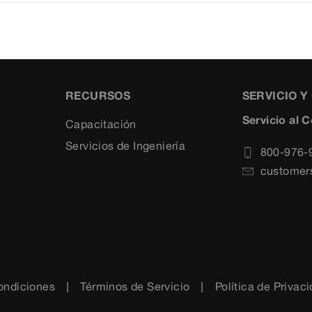
RECURSOS
SERVICIO 
Servicio al 
Capacitación
Servicios de Ingeniería
800-976-
customer
ondiciones
Términos de Servicio
Política de Privac