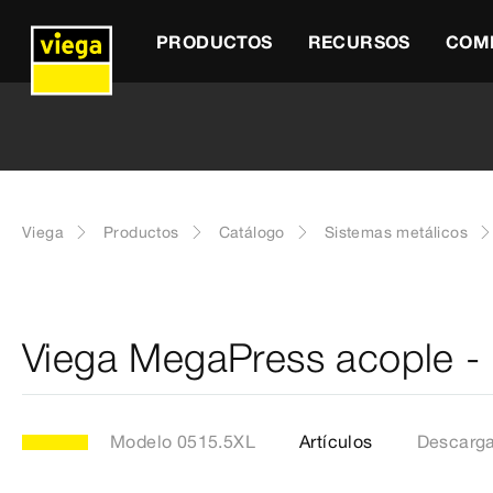
PRODUCTOS
RECURSOS
COM
Viega
Productos
Catálogo
Sistemas metálicos
Viega MegaPress acople -
Modelo 0515.5XL
Artículos
Descarg