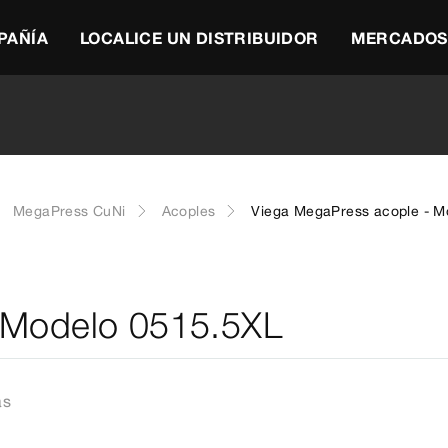
PAÑÍA
LOCALICE UN DISTRIBUIDOR
MERCADOS
MegaPress CuNi
Acoples
Viega MegaPress acople - M
 Modelo 0515.5XL
as