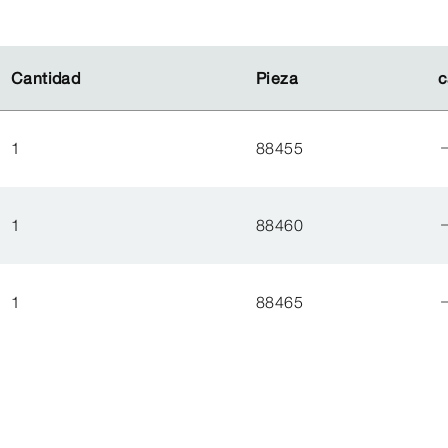
Cantidad
Cantidad
Pieza
Pieza
c
c
1
88455
1
88460
1
88465