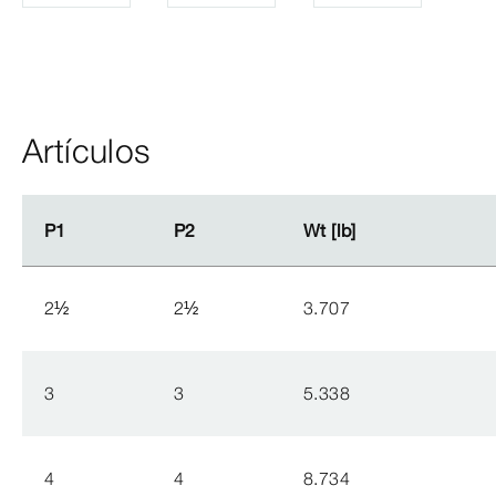
Artículos
P1
P1
P2
P2
Wt [lb]
Wt [lb]
2
½
2
½
3.707
3
3
5.338
4
4
8.734