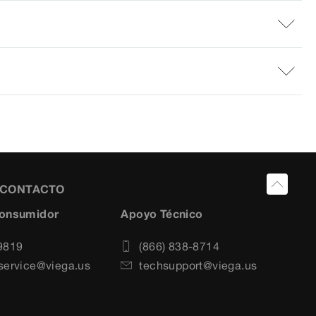
Y CONTACTO
Consumidor
Apoyo Técnico
9819
(866) 838-8714
service@viega.us
techsupport@viega.us