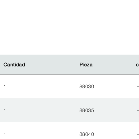
Cantidad
Cantidad
Pieza
Pieza
c
c
1
88030
1
88035
1
88040