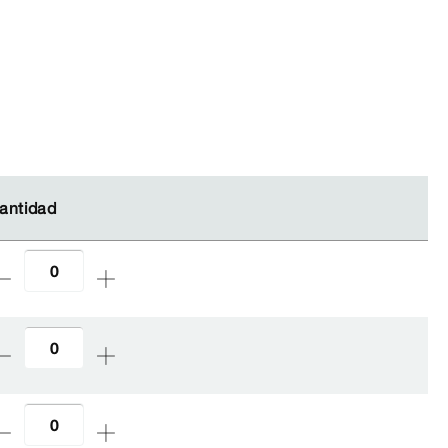
antidad
antidad