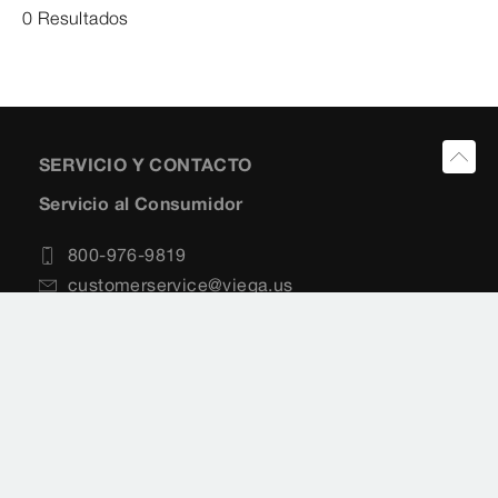
0 Resultados
SERVICIO Y CONTACTO
Servicio al Consumidor
800-976-9819
customerservice@viega.us
Apoyo Técnico
(866) 838-8714
techsupport@viega.us