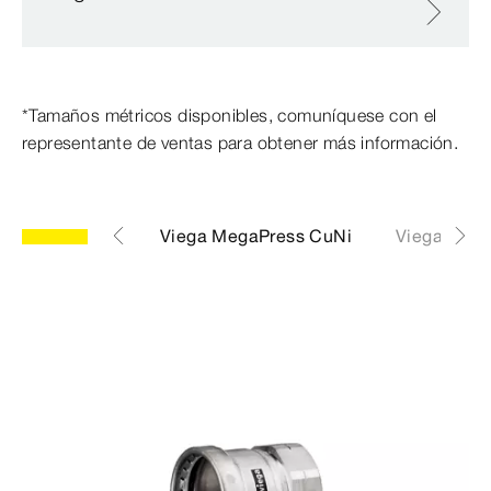
*Tamaños métricos disponibles, comuníquese con el
representante de ventas para obtener más información.
ega MegaPress
Viega MegaPress CuNi
Viega ProP