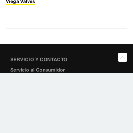
SERVICIO Y CONTACTO
Servicio al Consumidor
800-976-9819
customerservice@viega.us
Apoyo Técnico
(866) 838-8714